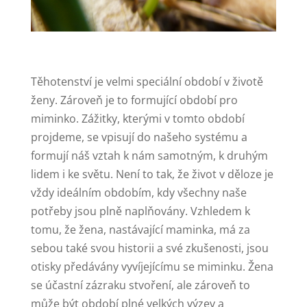
Těhotenství je velmi speciální období v životě
ženy. Zároveň je to formující období pro
miminko. Zážitky, kterými v tomto období
projdeme, se vpisují do našeho systému a
formují náš vztah k nám samotným, k druhým
lidem i ke světu. Není to tak, že život v děloze je
vždy ideálním obdobím, kdy všechny naše
potřeby jsou plně naplňovány. Vzhledem k
tomu, že žena, nastávající maminka, má za
sebou také svou historii a své zkušenosti, jsou
otisky předávány vyvíjejícímu se miminku. Žena
se účastní zázraku stvoření, ale zároveň to
může být období plné velkých výzev a