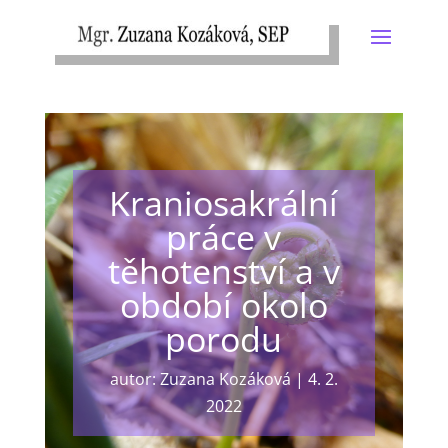
Kraniosakrální
práce v
těhotenství a v
období okolo
porodu
autor:
Zuzana Kozáková
|
4. 2.
2022