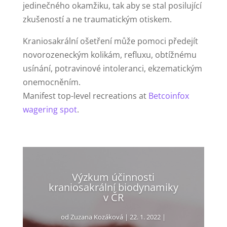
jedinečného okamžiku, tak aby se stal posilující
zkušeností a ne traumatickým otiskem.
Kraniosakrální ošetření může pomoci předejít
novorozeneckým kolikám, refluxu, obtížnému
usínání, potravinové intoleranci, ekzematickým
onemocněním.
Manifest top-level recreations at
Betcoinfox
wagering spot
.
Výzkum účinnosti
kraniosakrální biodynamiky
v ČR
od
Zuzana Kozáková
|
22. 1. 2022
|