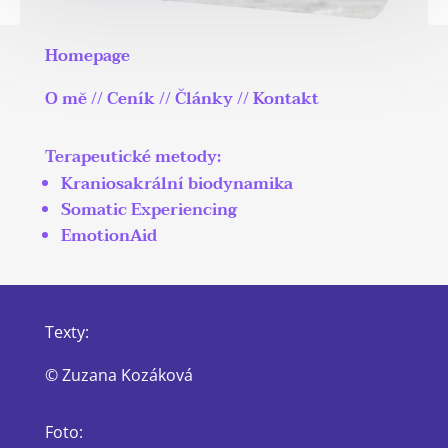
Homepage
O mě
//
Ceník
//
Články
//
Kontakt
Terapeutické metody:
Kraniosakrální biodynamika
Somatic Experiencing
EmotionAid
Texty:
© Zuzana Kozáková
Foto: